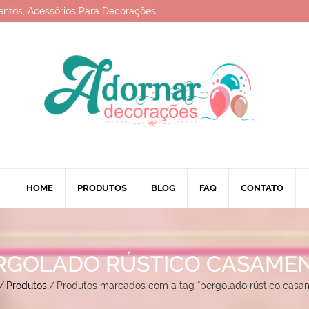
entos, Acessórios Para Decorações
HOME
PRODUTOS
BLOG
FAQ
CONTATO
RGOLADO RÚSTICO CASAME
/
Produtos
/
Produtos marcados com a tag “pergolado rústico casa