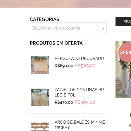
CATEGORIAS
MOS
Selecione uma categoria
PRODUTOS EM OFERTA
OFE
PERGOLADO DECORADO
Original
Current
R$
585,00
R$
690,00
price
price
was:
is:
R$690,00.
R$585,00.
PAINEL DE CORTINAS BR
LED E FOLH
Original
Current
R$
385,00
R$
470,00
price
price
was:
is:
R$470,00.
R$385,00.
ARCO DE BALÕES MINNIE
MICKEY