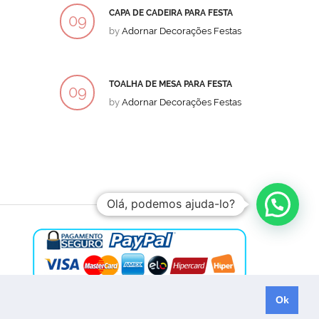
CAPA DE CADEIRA PARA FESTA
BOLO
09
09
by
Adornar Decorações Festas
by
Ad
DEZ
DEZ
TOALHA DE MESA PARA FESTA
BOLO
09
09
by
Adornar Decorações Festas
by
Ad
DEZ
DEZ
Olá, podemos ajuda-lo?
Ok