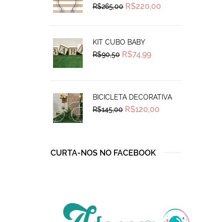
Original
Current
R$
220,00
R$
265,00
price
price
was:
is:
R$265,00.
R$220,00.
KIT CUBO BABY
Original
Current
R$
74,99
R$
90,50
price
price
was:
is:
R$90,50.
R$74,99.
BICICLETA DECORATIVA
Original
Current
R$
120,00
R$
145,00
price
price
was:
is:
R$145,00.
R$120,00.
CURTA-NOS NO FACEBOOK