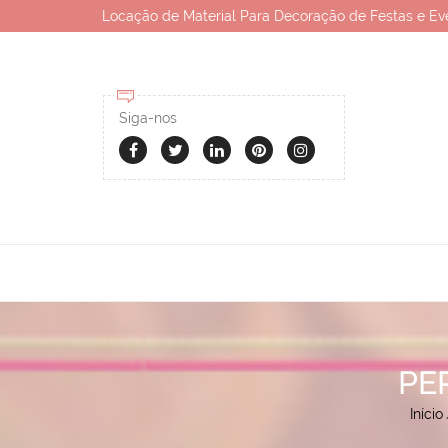
Locação de Material Para Decoração de Festas e Ev
Siga-nos
PE
Início