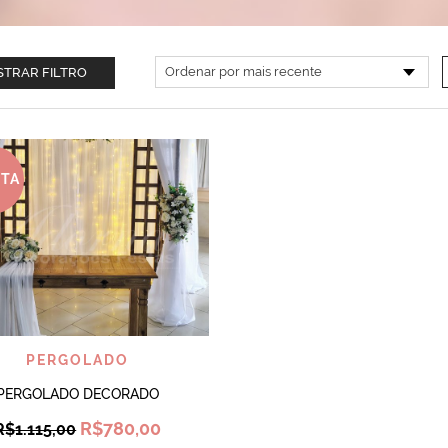
TRAR FILTRO
RTA
VISUALIZAR
PERGOLADO
PERGOLADO DECORADO
Original
Current
R$
780,00
R$
1.115,00
price
price