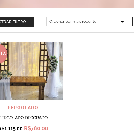
TRAR FILTRO
RTA
VISUALIZAR
PERGOLADO
PERGOLADO DECORADO
Original
Current
R$
780,00
R$
1.115,00
price
price