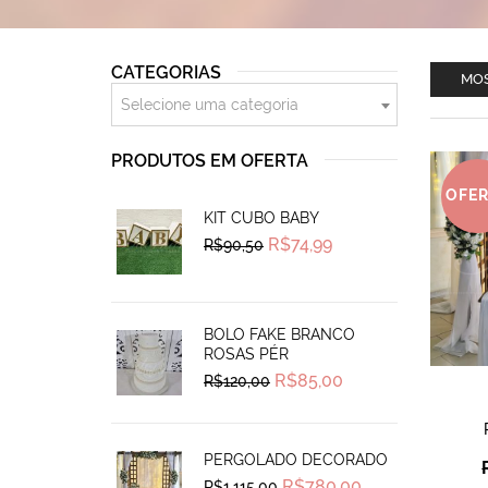
CATEGORIAS
MOS
Selecione uma categoria
PRODUTOS EM OFERTA
OFE
KIT CUBO BABY
Original
Current
R$
74,99
R$
90,50
price
price
was:
is:
R$90,50.
R$74,99.
BOLO FAKE BRANCO
ROSAS PÉR
Original
Current
R$
85,00
R$
120,00
price
price
was:
is:
R$120,00.
R$85,00.
PERGOLADO DECORADO
Original
Current
R$
780,00
R$
1.115,00