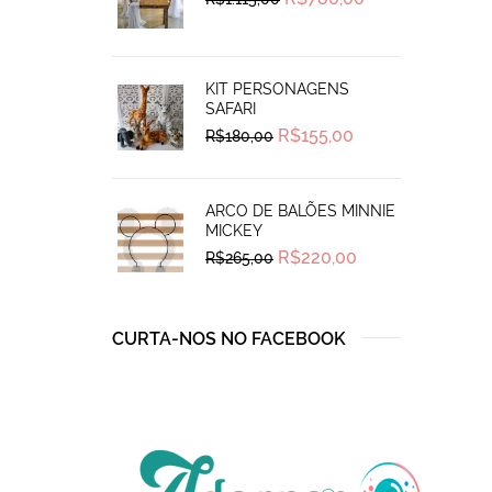
price
price
was:
is:
R$1.115,00.
R$780,00.
KIT PERSONAGENS
SAFARI
Original
Current
R$
155,00
R$
180,00
price
price
was:
is:
R$180,00.
R$155,00.
ARCO DE BALÕES MINNIE
MICKEY
Original
Current
R$
220,00
R$
265,00
price
price
was:
is:
R$265,00.
R$220,00.
CURTA-NOS NO FACEBOOK