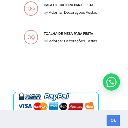
CAPA DE CADEIRA PARA FESTA
BOLO
09
09
by
Adornar Decorações Festas
by
Ad
DEZ
DEZ
TOALHA DE MESA PARA FESTA
BOLO
09
09
by
Adornar Decorações Festas
by
Ad
DEZ
DEZ
Ok