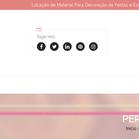
Locação de Material Para Decoração de Festas e Ev
Siga-nos
PE
Início