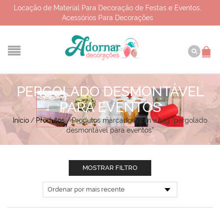
Locação de Material Para Decoração de Festas e Eventos,
Acessórios Para Decorações
PERGOLADO DESMONTÁVEL
PARA EVENTOS
Início
/
Produtos
/
Produtos marcados com a tag “pergolado
desmontável para eventos”
MOSTRAR FILTRO