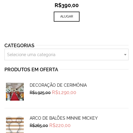
R$
390,00
ALUGAR
CATEGORIAS
Selecione uma categoria
PRODUTOS EM OFERTA
DECORAÇÃO DE CERIMÔNIA
Original
Current
R$
1.290,00
R$
1.925,00
price
price
was:
is:
R$1.925,00.
R$1.290,00.
ARCO DE BALÕES MINNIE MICKEY
Original
Current
R$
220,00
R$
265,00
price
price