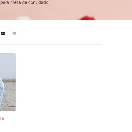
 para mesa de convidado”
AS