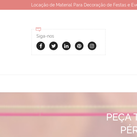
Locação de Material Para Decoração de Festas e Ev
Siga-nos
PEÇA 
PÉ