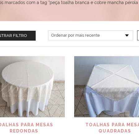
os marcados com a tag “peça toalha branca e cobre mancha pérola
TRAR FILTRO
VISUALIZAR
VISUALIZAR
OALHAS PARA MESAS
TOALHAS PARA MES
REDONDAS
QUADRADAS