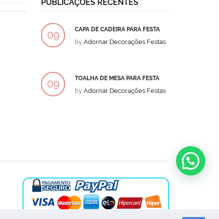
PUBLICAÇÕES RECENTES
CAPA DE CADEIRA PARA FESTA
BOLO
09
09
by
Adornar Decorações Festas
by
Ad
DEZ
DEZ
TOALHA DE MESA PARA FESTA
BOLO
09
09
by
Adornar Decorações Festas
by
Ad
DEZ
DEZ