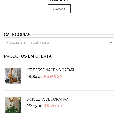
ALUGAR
CATEGORIAS
Selecione uma categoria
PRODUTOS EM OFERTA
KIT PERSONAGENS SAFARI
Original
Current
R$
155,00
R$
180,00
price
price
was:
is:
R$180,00.
R$155,00.
BICICLETA DECORATIVA
Original
Current
R$
120,00
R$
145,00
price
price
was:
is:
R$145,00.
R$120,00.