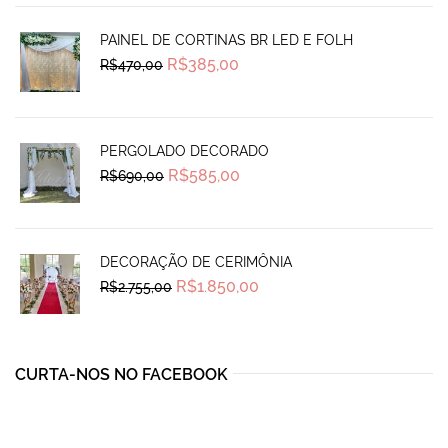
PAINEL DE CORTINAS BR LED E FOLH
Original
Current
R$
385,00
R$
470,00
price
price
was:
is:
R$470,00.
R$385,00.
PERGOLADO DECORADO
Original
Current
R$
585,00
R$
690,00
price
price
was:
is:
R$690,00.
R$585,00.
DECORAÇÃO DE CERIMÔNIA
Original
Current
R$
1.850,00
R$
2.755,00
price
price
was:
is:
R$2.755,00.
R$1.850,00.
CURTA-NOS NO FACEBOOK