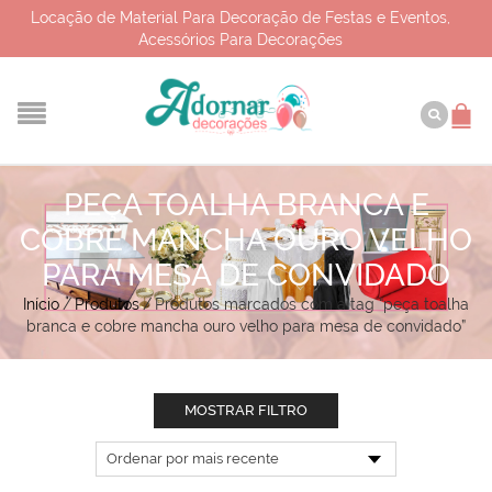
Locação de Material Para Decoração de Festas e Eventos,
Acessórios Para Decorações
PEÇA TOALHA BRANCA E
COBRE MANCHA OURO VELHO
PARA MESA DE CONVIDADO
Início
/
Produtos
/
Produtos marcados com a tag “peça toalha
branca e cobre mancha ouro velho para mesa de convidado”
MOSTRAR FILTRO