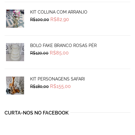
KIT COLUNA COM ARRANJO
Original
Current
R$
82,90
R$
100,00
price
price
was:
is:
R$100,00.
R$82,90.
BOLO FAKE BRANCO ROSAS PÉR
Original
Current
R$
85,00
R$
120,00
price
price
was:
is:
R$120,00.
R$85,00.
KIT PERSONAGENS SAFARI
Original
Current
R$
155,00
R$
180,00
price
price
was:
is:
R$180,00.
R$155,00.
CURTA-NOS NO FACEBOOK