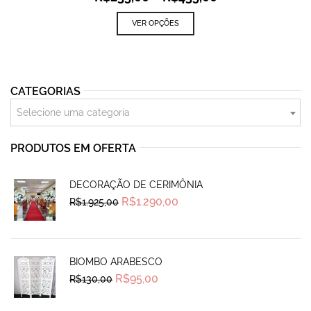
VER OPÇÕES
CATEGORIAS
Selecione uma categoria
PRODUTOS EM OFERTA
DECORAÇÃO DE CERIMÔNIA
Original
Current
R$
1.290,00
R$
1.925,00
price
price
was:
is:
R$1.925,00.
R$1.290,00.
BIOMBO ARABESCO
Original
Current
R$
95,00
R$
130,00
price
price
was:
is:
R$130,00.
R$95,00.