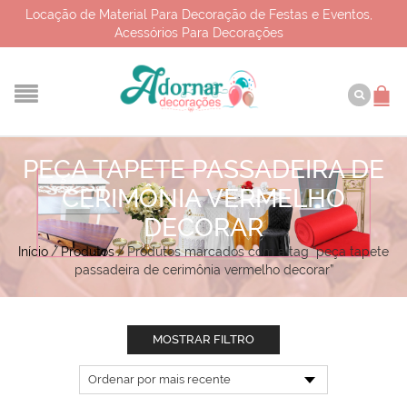
Locação de Material Para Decoração de Festas e Eventos,
Acessórios Para Decorações
PEÇA TAPETE PASSADEIRA DE
CERIMÔNIA VERMELHO
DECORAR
Início
/
Produtos
/
Produtos marcados com a tag “peça tapete
passadeira de cerimônia vermelho decorar”
MOSTRAR FILTRO