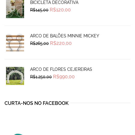
BICICLETA DECORATIVA
Original
Current
R$
120,00
R$
145,00
price
price
was:
is:
R$145,00.
R$120,00.
ARCO DE BALÕES MINNIE MICKEY
Original
Current
R$
220,00
R$
265,00
price
price
was:
is:
R$265,00.
R$220,00.
ARCO DE FLORES CEJEREIRAS
Original
Current
R$
990,00
R$
1.250,00
price
price
was:
is:
R$1.250,00.
R$990,00.
CURTA-NOS NO FACEBOOK