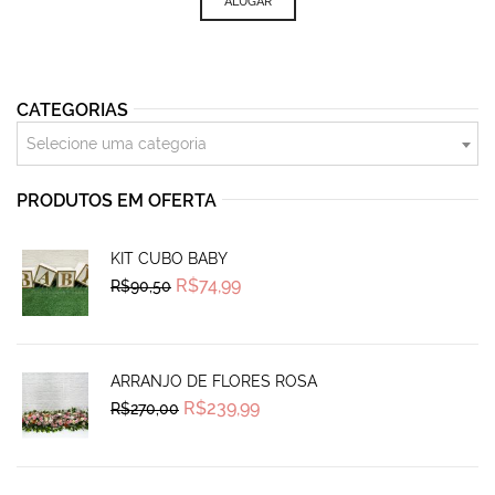
ALUGAR
CATEGORIAS
Selecione uma categoria
PRODUTOS EM OFERTA
KIT CUBO BABY
Original
Current
R$
74,99
R$
90,50
price
price
was:
is:
R$90,50.
R$74,99.
ARRANJO DE FLORES ROSA
Original
Current
R$
239,99
R$
270,00
price
price
was:
is:
R$270,00.
R$239,99.