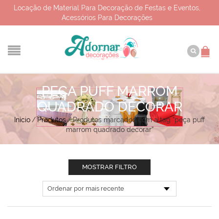
Locação de Material Para Decoração de Festas e Eventos,
Acessórios Para Decorações
PEÇA PUFF MARROM
QUADRADO DECORAR
Início
/
Produtos
/
Produtos marcados com a tag “peça puff
marrom quadrado decorar”
MOSTRAR FILTRO