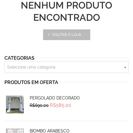
NENHUM PRODUTO
ENCONTRADO
VOLTAR À LOJA
CATEGORIAS
Selecione uma categoria
PRODUTOS EM OFERTA
PERGOLADO DECORADO
Original
Current
R$
585,00
R$
690,00
price
price
was:
is:
R$690,00.
R$585,00.
BIOMBO ARABESCO