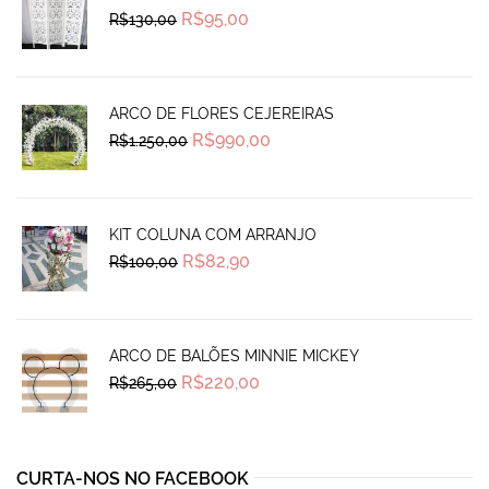
Original
Current
R$
95,00
R$
130,00
price
price
was:
is:
R$130,00.
R$95,00.
ARCO DE FLORES CEJEREIRAS
Original
Current
R$
990,00
R$
1.250,00
price
price
was:
is:
R$1.250,00.
R$990,00.
KIT COLUNA COM ARRANJO
Original
Current
R$
82,90
R$
100,00
price
price
was:
is:
R$100,00.
R$82,90.
ARCO DE BALÕES MINNIE MICKEY
Original
Current
R$
220,00
R$
265,00
price
price
was:
is:
R$265,00.
R$220,00.
CURTA-NOS NO FACEBOOK