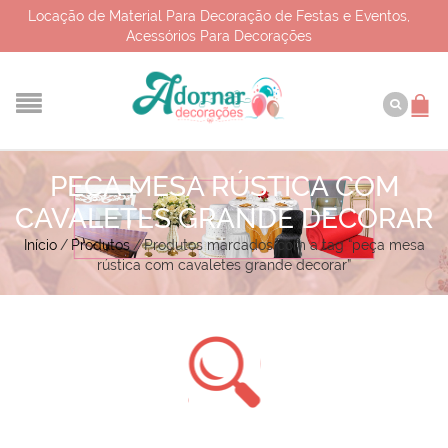
Locação de Material Para Decoração de Festas e Eventos,
Acessórios Para Decorações
PEÇA MESA RÚSTICA COM
CAVALETES GRANDE DECORAR
Início
/
Produtos
/
Produtos marcados com a tag “peça mesa
rústica com cavaletes grande decorar”