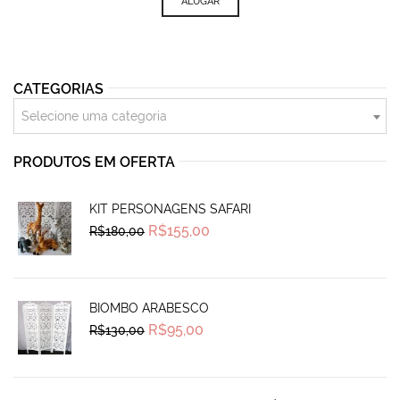
ALUGAR
CATEGORIAS
Selecione uma categoria
PRODUTOS EM OFERTA
KIT PERSONAGENS SAFARI
Original
Current
R$
155,00
R$
180,00
price
price
was:
is:
R$180,00.
R$155,00.
BIOMBO ARABESCO
Original
Current
R$
95,00
R$
130,00
price
price
was:
is:
R$130,00.
R$95,00.