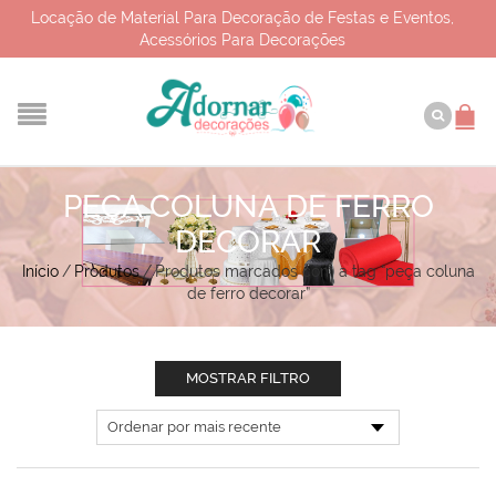
Locação de Material Para Decoração de Festas e Eventos,
Acessórios Para Decorações
PEÇA COLUNA DE FERRO
DECORAR
Início
/
Produtos
/
Produtos marcados com a tag “peça coluna
de ferro decorar”
MOSTRAR FILTRO