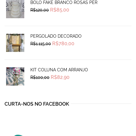
BOLO FAKE BRANCO ROSAS PÉR
Original
Current
R$
85,00
R$
120,00
price
price
was:
is:
R$120,00.
R$85,00.
PERGOLADO DECORADO
Original
Current
R$
780,00
R$
1.115,00
price
price
was:
is:
R$1.115,00.
R$780,00.
KIT COLUNA COM ARRANJO
Original
Current
R$
82,90
R$
100,00
price
price
was:
is:
R$100,00.
R$82,90.
CURTA-NOS NO FACEBOOK