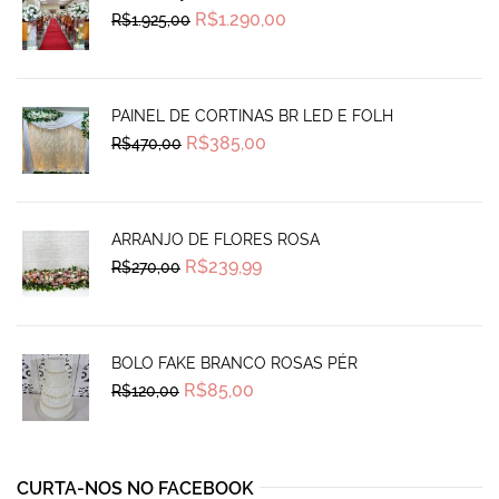
Original
Current
R$
1.290,00
R$
1.925,00
price
price
was:
is:
R$1.925,00.
R$1.290,00.
PAINEL DE CORTINAS BR LED E FOLH
Original
Current
R$
385,00
R$
470,00
price
price
was:
is:
R$470,00.
R$385,00.
ARRANJO DE FLORES ROSA
Original
Current
R$
239,99
R$
270,00
price
price
was:
is:
R$270,00.
R$239,99.
BOLO FAKE BRANCO ROSAS PÉR
Original
Current
R$
85,00
R$
120,00
price
price
was:
is:
R$120,00.
R$85,00.
CURTA-NOS NO FACEBOOK