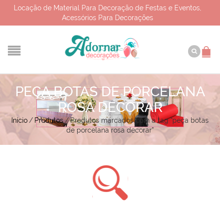
Locação de Material Para Decoração de Festas e Eventos,
Acessórios Para Decorações
PEÇA BOTAS DE PORCELANA
ROSA DECORAR
Início
/
Produtos
/
Produtos marcados com a tag “peça botas
de porcelana rosa decorar”