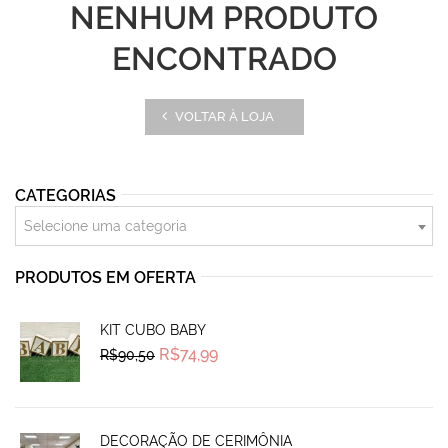
NENHUM PRODUTO
ENCONTRADO
VOLTAR À LOJA
CATEGORIAS
Selecione uma categoria
PRODUTOS EM OFERTA
KIT CUBO BABY
Original
Current
R$
74,99
R$
90,50
price
price
was:
is:
R$90,50.
R$74,99.
DECORAÇÃO DE CERIMÔNIA