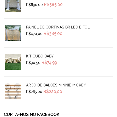
Original
Current
R$
585,00
R$
690,00
price
price
was:
is:
R$690,00.
R$585,00.
PAINEL DE CORTINAS BR LED E FOLH
Original
Current
R$
385,00
R$
470,00
price
price
was:
is:
R$470,00.
R$385,00.
KIT CUBO BABY
Original
Current
R$
74,99
R$
90,50
price
price
was:
is:
R$90,50.
R$74,99.
ARCO DE BALÕES MINNIE MICKEY
Original
Current
R$
220,00
R$
265,00
price
price
was:
is:
R$265,00.
R$220,00.
CURTA-NOS NO FACEBOOK