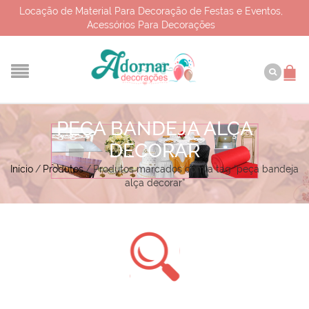
Locação de Material Para Decoração de Festas e Eventos,
Acessórios Para Decorações
PEÇA BANDEJA ALÇA
DECORAR
Início
/
Produtos
/
Produtos marcados com a tag “peça bandeja
alça decorar”