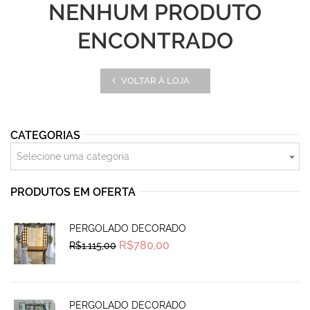
NENHUM PRODUTO
ENCONTRADO
VOLTAR À LOJA
CATEGORIAS
Selecione uma categoria
PRODUTOS EM OFERTA
PERGOLADO DECORADO
Original
Current
R$
780,00
R$
1.115,00
price
price
was:
is:
R$1.115,00.
R$780,00.
PERGOLADO DECORADO