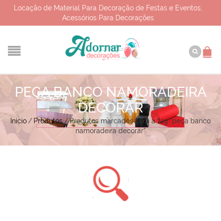
Locação de Material Para Decoração de Festas e Eventos,
Acessórios Para Decorações
PEÇA BANCO NAMORADEIRA
DECORAR
Início
/
Produtos
/
Produtos marcados com a tag “peça banco
namoradeira decorar”