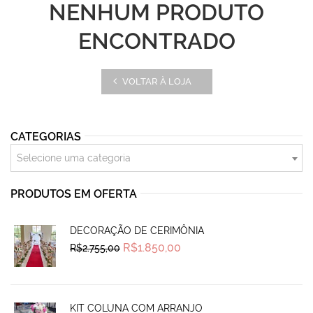
NENHUM PRODUTO
ENCONTRADO
VOLTAR À LOJA
CATEGORIAS
Selecione uma categoria
PRODUTOS EM OFERTA
DECORAÇÃO DE CERIMÔNIA
Original
Current
R$
1.850,00
R$
2.755,00
price
price
was:
is:
R$2.755,00.
R$1.850,00.
KIT COLUNA COM ARRANJO