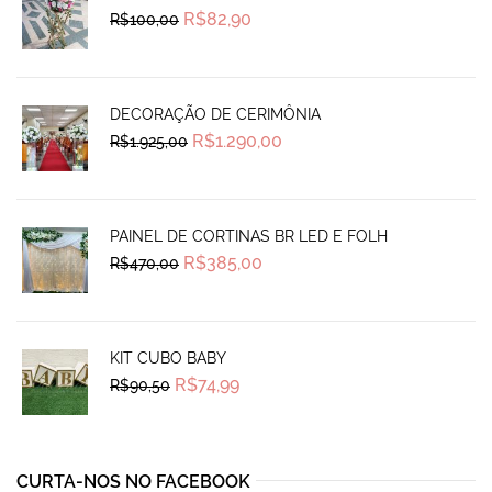
Original
Current
R$
82,90
R$
100,00
price
price
was:
is:
R$100,00.
R$82,90.
DECORAÇÃO DE CERIMÔNIA
Original
Current
R$
1.290,00
R$
1.925,00
price
price
was:
is:
R$1.925,00.
R$1.290,00.
PAINEL DE CORTINAS BR LED E FOLH
Original
Current
R$
385,00
R$
470,00
price
price
was:
is:
R$470,00.
R$385,00.
KIT CUBO BABY
Original
Current
R$
74,99
R$
90,50
price
price
was:
is:
R$90,50.
R$74,99.
CURTA-NOS NO FACEBOOK