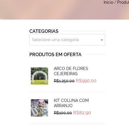
Início
/
Produ
CATEGORIAS
Selecione uma categoria
PRODUTOS EM OFERTA
ARCO DE FLORES
CEJEREIRAS
Original
Current
R$
990,00
R$
1.250,00
price
price
was:
is:
R$1.250,00.
R$990,00.
KIT COLUNA COM
ARRANJO
Original
Current
R$
82,90
R$
100,00
price
price
was:
is:
R$100,00.
R$82,90.