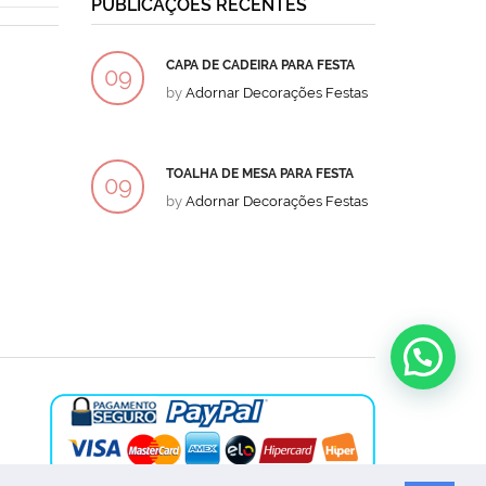
PUBLICAÇÕES RECENTES
CAPA DE CADEIRA PARA FESTA
BOLO
09
09
by
Adornar Decorações Festas
by
Ad
DEZ
DEZ
TOALHA DE MESA PARA FESTA
BOLO
09
09
by
Adornar Decorações Festas
by
Ad
DEZ
DEZ