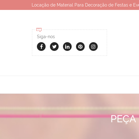
Locação de Material Para Decoração de Festas e Ev
Siga-nos
PEÇA