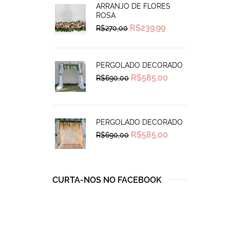
ARRANJO DE FLORES
ROSA
Original
Current
R$
239,99
R$
270,00
price
price
was:
is:
R$270,00.
R$239,99.
PERGOLADO DECORADO
Original
Current
R$
585,00
R$
690,00
price
price
was:
is:
R$690,00.
R$585,00.
PERGOLADO DECORADO
Original
Current
R$
585,00
R$
690,00
price
price
was:
is:
R$690,00.
R$585,00.
CURTA-NOS NO FACEBOOK