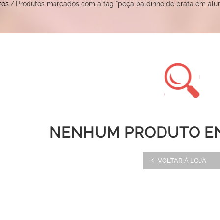
tos
/
Produtos marcados com a tag “peça baldinho de prata em alum
NENHUM PRODUTO E
VOLTAR À LOJA