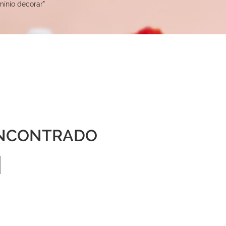
ínio decorar”
NCONTRADO