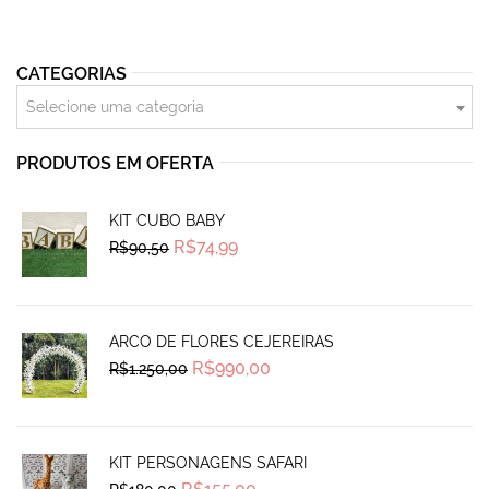
CATEGORIAS
Selecione uma categoria
PRODUTOS EM OFERTA
KIT CUBO BABY
Original
Current
R$
74,99
R$
90,50
price
price
was:
is:
R$90,50.
R$74,99.
ARCO DE FLORES CEJEREIRAS
Original
Current
R$
990,00
R$
1.250,00
price
price
was:
is:
R$1.250,00.
R$990,00.
KIT PERSONAGENS SAFARI
Original
Current