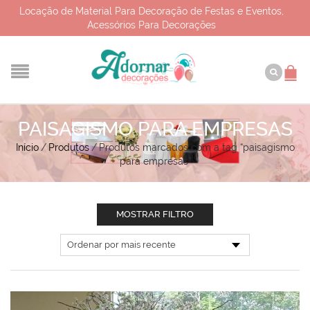
Locação de Material Para Decoração de Festas e Eventos,
Acessórios Para Decorações
PAISAGISMO PARA EMPRESAS
Início
/
Produtos
/
Produtos marcados com a tag “paisagismo
para empresas”
MOSTRAR FILTRO