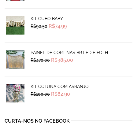
was:
is:
R$1.925,00.
R$1.290,00.
KIT CUBO BABY
Original
Current
R$
74,99
R$
90,50
price
price
was:
is:
R$90,50.
R$74,99.
PAINEL DE CORTINAS BR LED E FOLH
Original
Current
R$
385,00
R$
470,00
price
price
was:
is:
R$470,00.
R$385,00.
KIT COLUNA COM ARRANJO
Original
Current
R$
82,90
R$
100,00
price
price
was:
is:
R$100,00.
R$82,90.
CURTA-NOS NO FACEBOOK