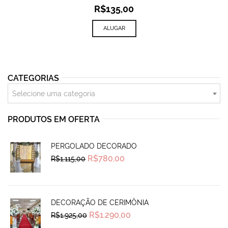
R$
135,00
ALUGAR
CATEGORIAS
Selecione uma categoria
PRODUTOS EM OFERTA
PERGOLADO DECORADO
Original
Current
R$
780,00
R$
1.115,00
price
price
was:
is:
R$1.115,00.
R$780,00.
DECORAÇÃO DE CERIMÔNIA
Original
Current
R$
1.290,00
R$
1.925,00
price
price