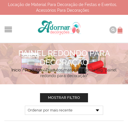
Locação de Material Para Decoração de Festas e Eventos,
Acessórios Para Decorações
PAINEL REDONDO PARA
DECORAÇÃO
Início
/
Produtos
/
Produtos marcados com a tag “painel
redondo para decoração”
MOSTRAR FILTRO