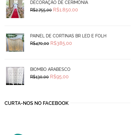
DECORAÇÃO DE CERIMÔNIA
Original
Current
R$
1.850,00
R$
2.755,00
price
price
was:
is:
R$2.755,00.
R$1.850,00.
PAINEL DE CORTINAS BR LED E FOLH
Original
Current
R$
385,00
R$
470,00
price
price
was:
is:
R$470,00.
R$385,00.
BIOMBO ARABESCO
Original
Current
R$
95,00
R$
130,00
price
price
was:
is:
R$130,00.
R$95,00.
CURTA-NOS NO FACEBOOK