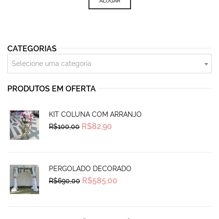
ALUGAR
CATEGORIAS
Selecione uma categoria
PRODUTOS EM OFERTA
KIT COLUNA COM ARRANJO
Original
Current
R$
82,90
R$
100,00
price
price
was:
is:
R$100,00.
R$82,90.
PERGOLADO DECORADO
Original
Current
R$
585,00
R$
690,00
price
price
was:
is:
R$690,00.
R$585,00.