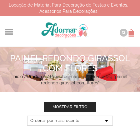
Locação de Material Para Decoração de Festas e Eventos,
Acessórios Para Decorações
PAINEL REDONDO GIRASSOL
COM FLORES
Início
/
Produtos
/
Produtos marcados com a tag “painel
redondo girassol com flores”
MOSTRAR FILTRO