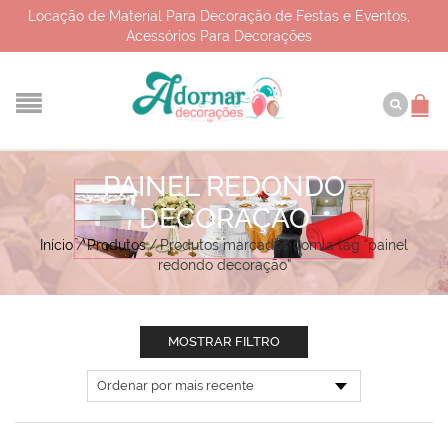
Locação de Material Para Decoração de Festas e Eventos,
Acessórios Para Decorações
PAINEL REDONDO
DECORAÇÃO
Início
/
Produtos
/
Produtos marcados com a tag “painel
redondo decoração”
MOSTRAR FILTRO