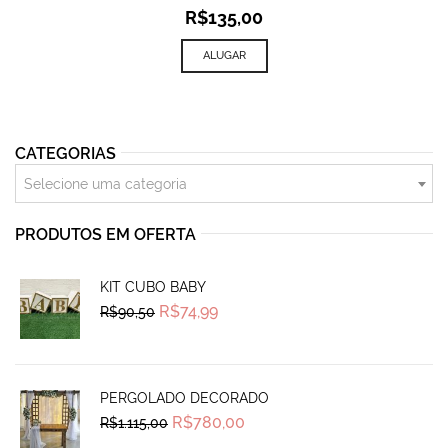
R$
135,00
ALUGAR
CATEGORIAS
Selecione uma categoria
PRODUTOS EM OFERTA
KIT CUBO BABY
Original
Current
R$
74,99
R$
90,50
price
price
was:
is:
R$90,50.
R$74,99.
PERGOLADO DECORADO
Original
Current
R$
780,00
R$
1.115,00
price
price