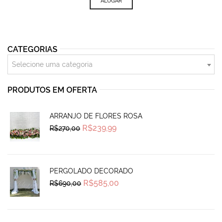
ALUGAR
CATEGORIAS
Selecione uma categoria
PRODUTOS EM OFERTA
ARRANJO DE FLORES ROSA
Original
Current
R$
239,99
R$
270,00
price
price
was:
is:
R$270,00.
R$239,99.
PERGOLADO DECORADO
Original
Current
R$
585,00
R$
690,00
price
price
was:
is:
R$690,00.
R$585,00.