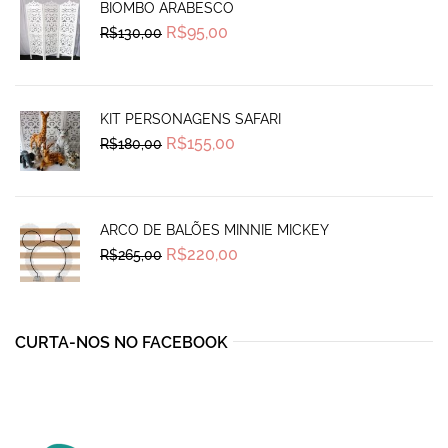
BIOMBO ARABESCO
Original
Current
R$
95,00
R$
130,00
price
price
was:
is:
R$130,00.
R$95,00.
KIT PERSONAGENS SAFARI
Original
Current
R$
155,00
R$
180,00
price
price
was:
is:
R$180,00.
R$155,00.
ARCO DE BALÕES MINNIE MICKEY
Original
Current
R$
220,00
R$
265,00
price
price
was:
is:
R$265,00.
R$220,00.
CURTA-NOS NO FACEBOOK