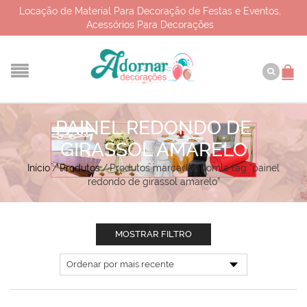
Locação de Material Para Decoração de Festas e Eventos,
Acessórios Para Decorações
PAINEL REDONDO DE
GIRASSOL AMARELO
Início
/
Produtos
/
Produtos marcados com a tag “painel
redondo de girassol amarelo”
MOSTRAR FILTRO