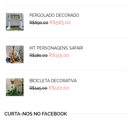
R$1.115,00.
R$780,00.
PERGOLADO DECORADO
Original
Current
R$
585,00
R$
690,00
price
price
was:
is:
R$690,00.
R$585,00.
KIT PERSONAGENS SAFARI
Original
Current
R$
155,00
R$
180,00
price
price
was:
is:
R$180,00.
R$155,00.
BICICLETA DECORATIVA
Original
Current
R$
120,00
R$
145,00
price
price
was:
is:
R$145,00.
R$120,00.
CURTA-NOS NO FACEBOOK