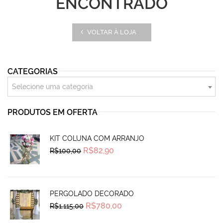
ENCONTRADO
VOLTAR À LOJA
CATEGORIAS
Selecione uma categoria
PRODUTOS EM OFERTA
KIT COLUNA COM ARRANJO
Original
Current
R$
82,90
R$
100,00
price
price
was:
is:
R$100,00.
R$82,90.
PERGOLADO DECORADO
Original
Current
R$
780,00
R$
1.115,00
price
price
was:
is: