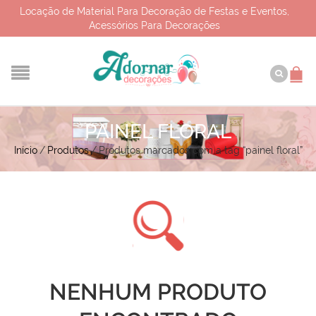
Locação de Material Para Decoração de Festas e Eventos,
Acessórios Para Decorações
PAINEL FLORAL
Início
/
Produtos
/
Produtos marcados com a tag “painel floral”
NENHUM PRODUTO