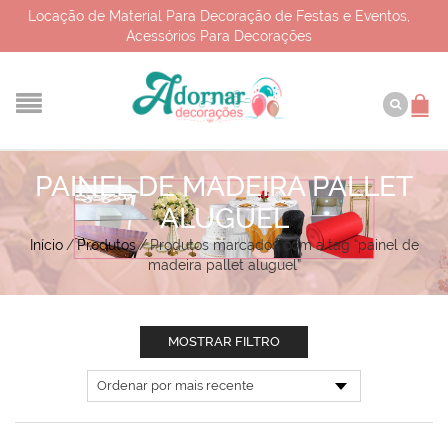
Locação de Material Para Decoração de Festas e Eventos,
Acessórios Para Decorações
PAINEL DE MADEIRA PALLET
ALUGUEL
Início
/
Produtos
/
Produtos marcados com a tag “painel de
madeira pallet aluguel”
MOSTRAR FILTRO