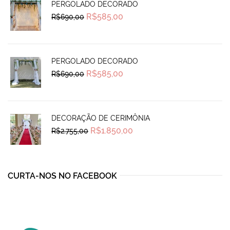
PERGOLADO DECORADO
Original
Current
R$
585,00
R$
690,00
price
price
was:
is:
R$690,00.
R$585,00.
PERGOLADO DECORADO
Original
Current
R$
585,00
R$
690,00
price
price
was:
is:
R$690,00.
R$585,00.
DECORAÇÃO DE CERIMÔNIA
Original
Current
R$
1.850,00
R$
2.755,00
price
price
was:
is:
R$2.755,00.
R$1.850,00.
CURTA-NOS NO FACEBOOK