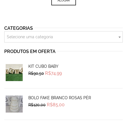
ALUGAR
CATEGORIAS
Selecione uma categoria
PRODUTOS EM OFERTA
KIT CUBO BABY
Original
Current
R$
74,99
R$
90,50
price
price
was:
is:
R$90,50.
R$74,99.
BOLO FAKE BRANCO ROSAS PÉR
Original
Current
R$
85,00
R$
120,00
price
price
was:
is:
R$120,00.
R$85,00.