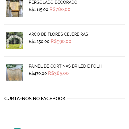
PERGOLADO DECORADO
Original
Current
R$
780,00
R$
1.115,00
price
price
was:
is:
R$1.115,00.
R$780,00.
ARCO DE FLORES CEJEREIRAS
Original
Current
R$
990,00
R$
1.250,00
price
price
was:
is:
R$1.250,00.
R$990,00.
PAINEL DE CORTINAS BR LED E FOLH
Original
Current
R$
385,00
R$
470,00
price
price
was:
is:
R$470,00.
R$385,00.
CURTA-NOS NO FACEBOOK