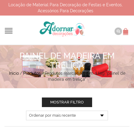
Locação de Material Para Decoração de Festas e Eventos,
Acessórios Para Decorações
PAINEL DE MADEIRA EM
TRELIÇA
Início
/
Produtos
/
Produtos marcados com a tag “painel de
madeira em treliça”
MOSTRAR FILTRO