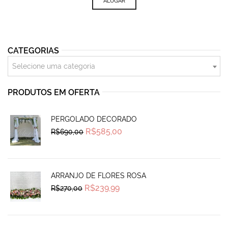
ALUGAR
CATEGORIAS
Selecione uma categoria
PRODUTOS EM OFERTA
PERGOLADO DECORADO
Original
Current
R$
585,00
R$
690,00
price
price
was:
is:
R$690,00.
R$585,00.
ARRANJO DE FLORES ROSA
Original
Current
R$
239,99
R$
270,00
price
price
was:
is:
R$270,00.
R$239,99.