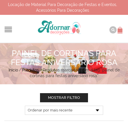
Locação de Material Para Decoração de Festas e Eventos,
Acessórios Para Decorações
PAINEL DE CORTINAS PARA
FESTAS ANIVERSÁRIO ROSA
Início
/
Produtos
/
Produtos marcados com a tag “painel de
cortinas para festas aniversário rosa”
MOSTRAR FILTRO