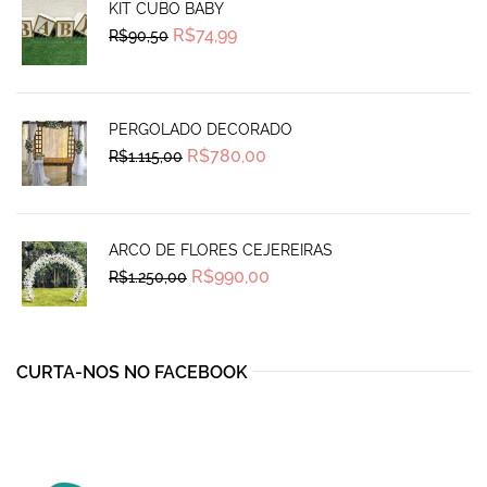
KIT CUBO BABY
Original
Current
R$
74,99
R$
90,50
price
price
was:
is:
R$90,50.
R$74,99.
PERGOLADO DECORADO
Original
Current
R$
780,00
R$
1.115,00
price
price
was:
is:
R$1.115,00.
R$780,00.
ARCO DE FLORES CEJEREIRAS
Original
Current
R$
990,00
R$
1.250,00
price
price
was:
is:
R$1.250,00.
R$990,00.
CURTA-NOS NO FACEBOOK