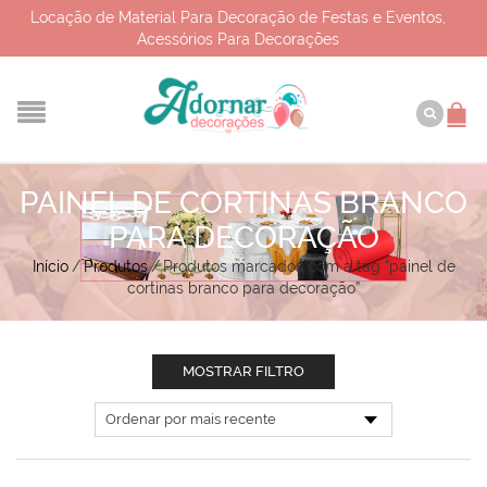
Locação de Material Para Decoração de Festas e Eventos,
Acessórios Para Decorações
PAINEL DE CORTINAS BRANCO
PARA DECORAÇÃO
Início
/
Produtos
/
Produtos marcados com a tag “painel de
cortinas branco para decoração”
MOSTRAR FILTRO