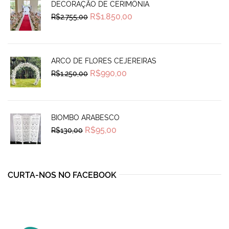
DECORAÇÃO DE CERIMÔNIA
Original
Current
R$
1.850,00
R$
2.755,00
price
price
was:
is:
R$2.755,00.
R$1.850,00.
ARCO DE FLORES CEJEREIRAS
Original
Current
R$
990,00
R$
1.250,00
price
price
was:
is:
R$1.250,00.
R$990,00.
BIOMBO ARABESCO
Original
Current
R$
95,00
R$
130,00
price
price
was:
is:
R$130,00.
R$95,00.
CURTA-NOS NO FACEBOOK