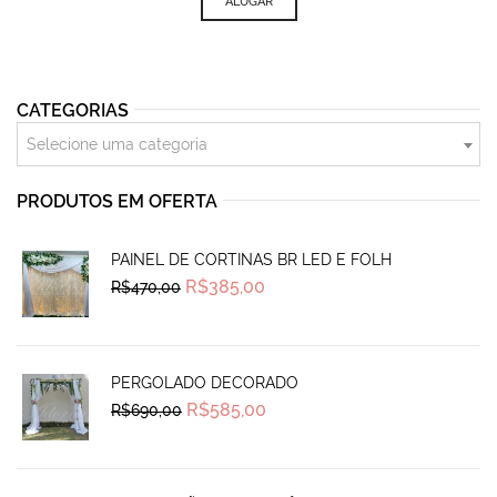
ALUGAR
CATEGORIAS
Selecione uma categoria
PRODUTOS EM OFERTA
PAINEL DE CORTINAS BR LED E FOLH
Original
Current
R$
385,00
R$
470,00
price
price
was:
is:
R$470,00.
R$385,00.
PERGOLADO DECORADO
Original
Current
R$
585,00
R$
690,00
price
price
was:
is:
R$690,00.
R$585,00.