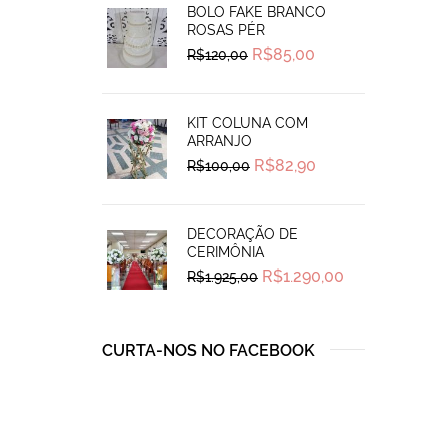
BOLO FAKE BRANCO
ROSAS PÉR
Original
Current
R$
85,00
R$
120,00
price
price
was:
is:
R$120,00.
R$85,00.
KIT COLUNA COM
ARRANJO
Original
Current
R$
82,90
R$
100,00
price
price
was:
is:
R$100,00.
R$82,90.
DECORAÇÃO DE
CERIMÔNIA
Original
Current
R$
1.290,00
R$
1.925,00
price
price
was:
is:
R$1.925,00.
R$1.290,00.
CURTA-NOS NO FACEBOOK