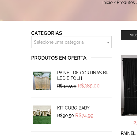
Início
/
Produtos
CATEGORIAS
MOS
Selecione uma categoria
PRODUTOS EM OFERTA
PAINEL DE CORTINAS BR
LED E FOLH
Original
Current
R$
385,00
R$
470,00
price
price
was:
is:
R$470,00.
R$385,00.
KIT CUBO BABY
Original
Current
R$
74,99
R$
90,50
price
price
P
was:
is:
R$90,50.
R$74,99.
PAINEL