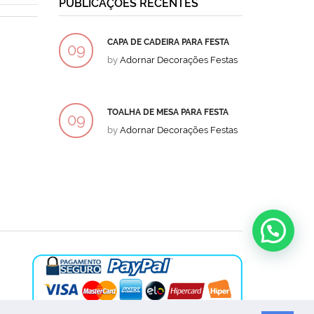
PUBLICAÇÕES RECENTES
CAPA DE CADEIRA PARA FESTA
BOLO
09
09
by
Adornar Decorações Festas
by
Ad
DEZ
DEZ
TOALHA DE MESA PARA FESTA
BOLO
09
09
by
Adornar Decorações Festas
by
Ad
DEZ
DEZ