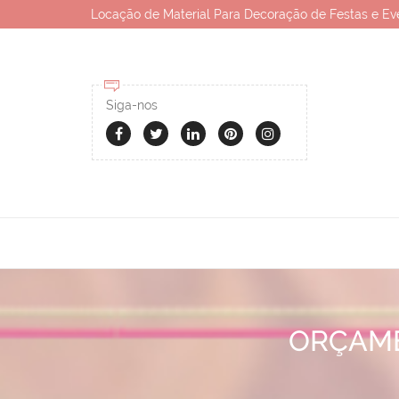
Locação de Material Para Decoração de Festas e Ev
Siga-nos
ORÇAME