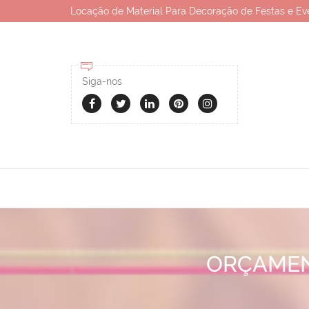
Locação de Material Para Decoração de Festas e Ev
Siga-nos
ORÇAMEN