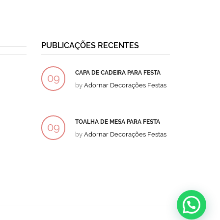
PUBLICAÇÕES RECENTES
CAPA DE CADEIRA PARA FESTA
BOLO
09
09
by
Adornar Decorações Festas
by
Ad
DEZ
DEZ
TOALHA DE MESA PARA FESTA
BOLO
09
09
by
Adornar Decorações Festas
by
Ad
DEZ
DEZ