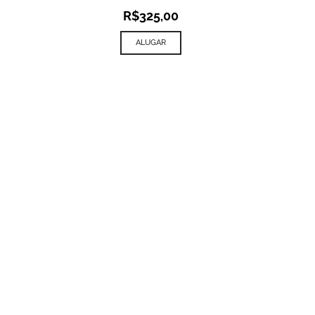
Current
0
R$
325,00
price
is:
ALUGAR
.
R$385,00.