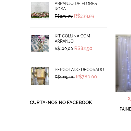
ARRANJO DE FLORES
ROSA
Original
Current
R$
239,99
R$
270,00
price
price
was:
is:
R$270,00.
R$239,99.
KIT COLUNA COM
ARRANJO
Original
Current
R$
82,90
R$
100,00
price
price
was:
is:
R$100,00.
R$82,90.
PERGOLADO DECORADO
Original
Current
R$
780,00
R$
1.115,00
price
price
was:
is:
R$1.115,00.
R$780,00.
P
CURTA-NOS NO FACEBOOK
PAIN