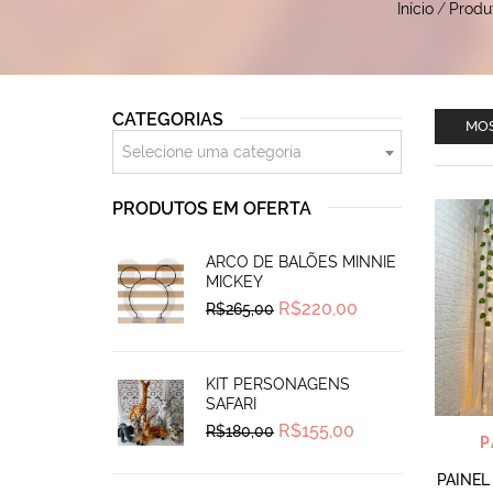
Início
/
Produ
CATEGORIAS
MOS
Selecione uma categoria
PRODUTOS EM OFERTA
ARCO DE BALÕES MINNIE
MICKEY
Original
Current
R$
220,00
R$
265,00
price
price
was:
is:
R$265,00.
R$220,00.
KIT PERSONAGENS
SAFARI
Original
Current
R$
155,00
R$
180,00
P
price
price
was:
is:
R$180,00.
R$155,00.
PAINEL