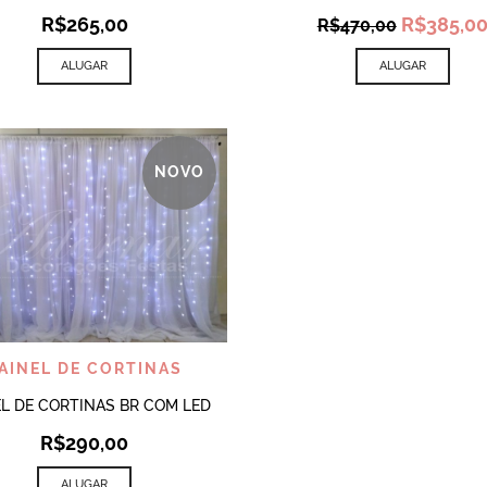
Original
R$
265,00
R$
385,0
R$
470,00
price
was:
ALUGAR
ALUGAR
R$470,00
NOVO
VISUALIZAR
AINEL DE CORTINAS
EL DE CORTINAS BR COM LED
R$
290,00
ALUGAR