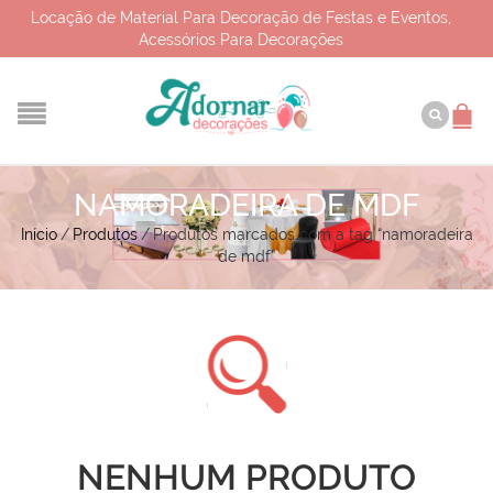
Locação de Material Para Decoração de Festas e Eventos,
Acessórios Para Decorações
NAMORADEIRA DE MDF
Início
/
Produtos
/
Produtos marcados com a tag “namoradeira
de mdf”
NENHUM PRODUTO