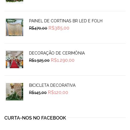
was:
is:
R$270,00.
R$239,99.
PAINEL DE CORTINAS BR LED E FOLH
Original
Current
R$
385,00
R$
470,00
price
price
was:
is:
R$470,00.
R$385,00.
DECORAÇÃO DE CERIMÔNIA
Original
Current
R$
1.290,00
R$
1.925,00
price
price
was:
is:
R$1.925,00.
R$1.290,00.
BICICLETA DECORATIVA
Original
Current
R$
120,00
R$
145,00
price
price
was:
is:
R$145,00.
R$120,00.
CURTA-NOS NO FACEBOOK