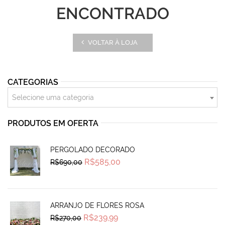
ENCONTRADO
VOLTAR À LOJA
CATEGORIAS
Selecione uma categoria
PRODUTOS EM OFERTA
PERGOLADO DECORADO
Original
Current
R$
585,00
R$
690,00
price
price
was:
is:
R$690,00.
R$585,00.
ARRANJO DE FLORES ROSA
Original
Current
R$
239,99
R$
270,00
price
price