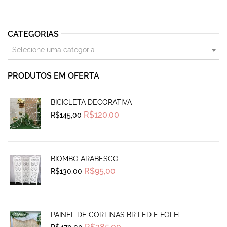
CATEGORIAS
Selecione uma categoria
PRODUTOS EM OFERTA
BICICLETA DECORATIVA
Original
Current
R$
120,00
R$
145,00
price
price
was:
is:
R$145,00.
R$120,00.
BIOMBO ARABESCO
Original
Current
R$
95,00
R$
130,00
price
price
was:
is:
R$130,00.
R$95,00.
PAINEL DE CORTINAS BR LED E FOLH
Original
Current