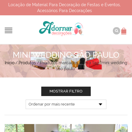
Locação de Material Para Decoração de Festas e Eventos,
Acessórios Para Decorações
MINI WEDDING SÃO PAULO
Início
/
Produtos
/
Produtos marcados com a tag “mini wedding
são paulo”
MOSTRAR FILTRO