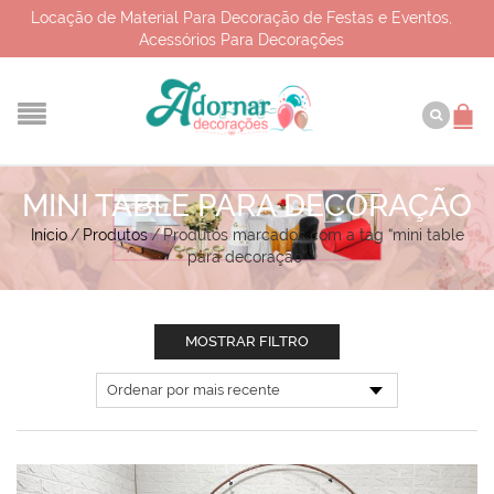
Locação de Material Para Decoração de Festas e Eventos,
Acessórios Para Decorações
MINI TABLE PARA DECORAÇÃO
Início
/
Produtos
/
Produtos marcados com a tag “mini table
para decoração”
MOSTRAR FILTRO