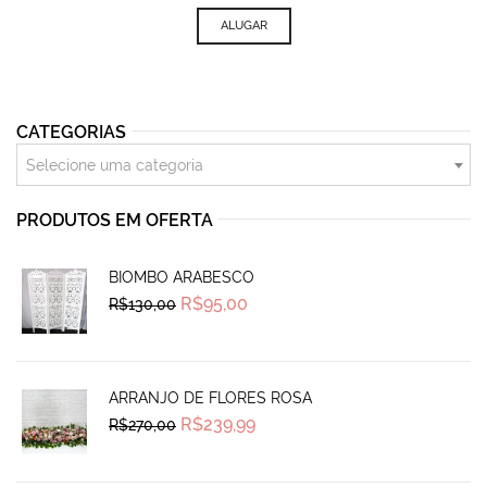
ALUGAR
CATEGORIAS
Selecione uma categoria
PRODUTOS EM OFERTA
BIOMBO ARABESCO
Original
Current
R$
95,00
R$
130,00
price
price
was:
is:
R$130,00.
R$95,00.
ARRANJO DE FLORES ROSA
Original
Current
R$
239,99
R$
270,00
price
price
was:
is:
R$270,00.
R$239,99.