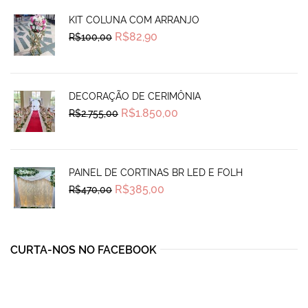
KIT COLUNA COM ARRANJO
Original
Current
R$
82,90
R$
100,00
price
price
was:
is:
R$100,00.
R$82,90.
DECORAÇÃO DE CERIMÔNIA
Original
Current
R$
1.850,00
R$
2.755,00
price
price
was:
is:
R$2.755,00.
R$1.850,00.
PAINEL DE CORTINAS BR LED E FOLH
Original
Current
R$
385,00
R$
470,00
price
price
was:
is:
R$470,00.
R$385,00.
CURTA-NOS NO FACEBOOK