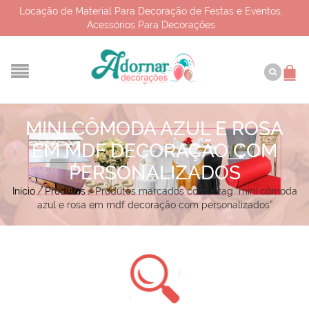
Locação de Material Para Decoração de Festas e Eventos,
Acessórios Para Decorações
MINI CÔMODA AZUL E ROSA
EM MDF DECORAÇÃO COM
PERSONALIZADOS
Início
/
Produtos
/
Produtos marcados com a tag “mini cômoda
azul e rosa em mdf decoração com personalizados”