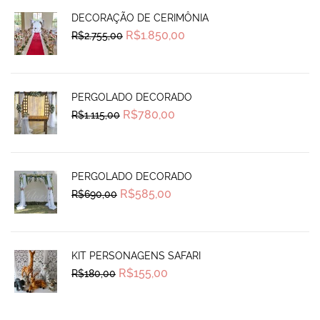
DECORAÇÃO DE CERIMÔNIA
Original
Current
R$
1.850,00
R$
2.755,00
price
price
was:
is:
R$2.755,00.
R$1.850,00.
PERGOLADO DECORADO
Original
Current
R$
780,00
R$
1.115,00
price
price
was:
is:
R$1.115,00.
R$780,00.
PERGOLADO DECORADO
Original
Current
R$
585,00
R$
690,00
price
price
was:
is:
R$690,00.
R$585,00.
KIT PERSONAGENS SAFARI
Original
Current
R$
155,00
R$
180,00
price
price
was:
is:
R$180,00.
R$155,00.