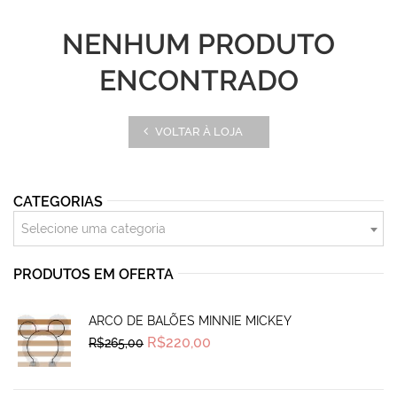
NENHUM PRODUTO
ENCONTRADO
VOLTAR À LOJA
CATEGORIAS
Selecione uma categoria
PRODUTOS EM OFERTA
ARCO DE BALÕES MINNIE MICKEY
Original
Current
R$
220,00
R$
265,00
price
price
was:
is:
R$265,00.
R$220,00.