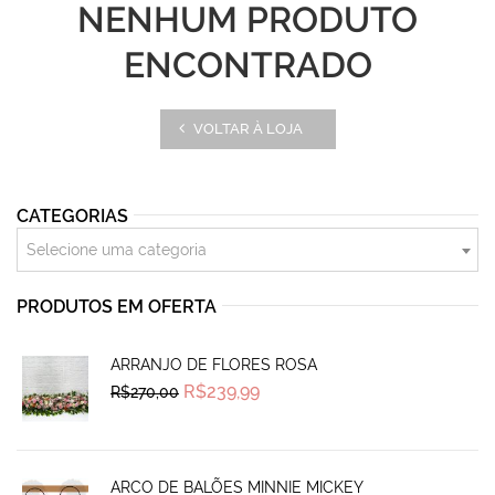
NENHUM PRODUTO
ENCONTRADO
VOLTAR À LOJA
CATEGORIAS
Selecione uma categoria
PRODUTOS EM OFERTA
ARRANJO DE FLORES ROSA
Original
Current
R$
239,99
R$
270,00
price
price
was:
is:
R$270,00.
R$239,99.
ARCO DE BALÕES MINNIE MICKEY