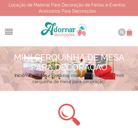
Locação de Material Para Decoração de Festas e Eventos,
Acessórios Para Decorações
MINI CERQUINHA DE MESA
PARA DECORAÇÃO
Início
/
Produtos
/
Produtos marcados com a tag “mini
cerquinha de mesa para decoração”