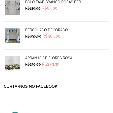
BOLO FAKE BRANCO ROSAS PÉR
Original
Current
R$
85,00
R$
120,00
price
price
was:
is:
R$120,00.
R$85,00.
PERGOLADO DECORADO
Original
Current
R$
585,00
R$
690,00
price
price
was:
is:
R$690,00.
R$585,00.
ARRANJO DE FLORES ROSA
Original
Current
R$
239,99
R$
270,00
price
price
was:
is:
R$270,00.
R$239,99.
CURTA-NOS NO FACEBOOK