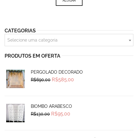
ALUGAR
CATEGORIAS
Selecione uma categoria
PRODUTOS EM OFERTA
PERGOLADO DECORADO
Original
Current
R$
585,00
R$
690,00
price
price
was:
is:
R$690,00.
R$585,00.
BIOMBO ARABESCO
Original
Current
R$
95,00
R$
130,00
price
price
was:
is:
R$130,00.
R$95,00.