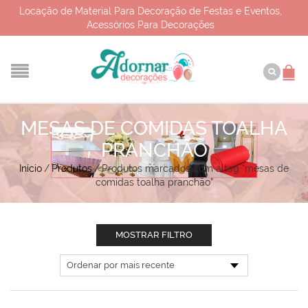
Locação de Material Para Decoração de Festas e Eventos,
Acessórios Para Decorações
MESAS DE COMIDAS TOALHA
PRANCHÃO
Início
/
Produtos
/
Produtos marcados com a tag “mesas de
comidas toalha pranchão”
MOSTRAR FILTRO