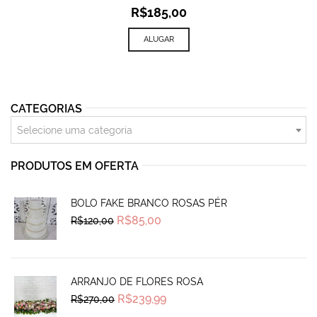
R$
185,00
ALUGAR
CATEGORIAS
Selecione uma categoria
PRODUTOS EM OFERTA
BOLO FAKE BRANCO ROSAS PÉR
Original
Current
R$
85,00
R$
120,00
price
price
was:
is:
R$120,00.
R$85,00.
ARRANJO DE FLORES ROSA
Original
Current
R$
239,99
R$
270,00
price
price