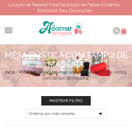
Locação de Material Para Decoração de Festas e Eventos,
Acessórios Para Decorações
MESA RÚSTICA COM TAMPO DE
MADEIRA
Início
/
Produtos
/
Produtos marcados com a tag “mesa rústica
com tampo de madeira”
MOSTRAR FILTRO