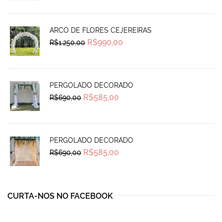
was:
is:
R$270,00.
R$239,99.
ARCO DE FLORES CEJEREIRAS
Original
Current
R$
990,00
R$
1.250,00
price
price
was:
is:
R$1.250,00.
R$990,00.
PERGOLADO DECORADO
Original
Current
R$
585,00
R$
690,00
price
price
was:
is:
R$690,00.
R$585,00.
PERGOLADO DECORADO
Original
Current
R$
585,00
R$
690,00
price
price
was:
is:
R$690,00.
R$585,00.
CURTA-NOS NO FACEBOOK