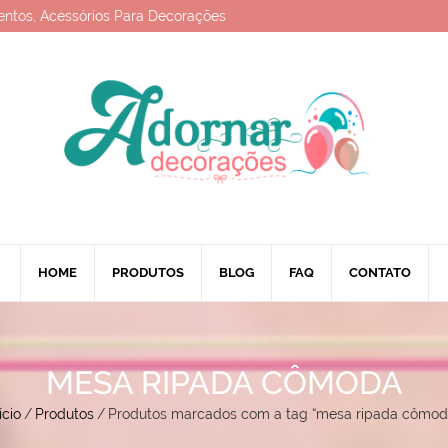
entos, Acessórios Para Decorações
HOME
PRODUTOS
BLOG
FAQ
CONTATO
MESA RIPADA CÔMODA
ício
/
Produtos
/
Produtos marcados com a tag “mesa ripada cômod