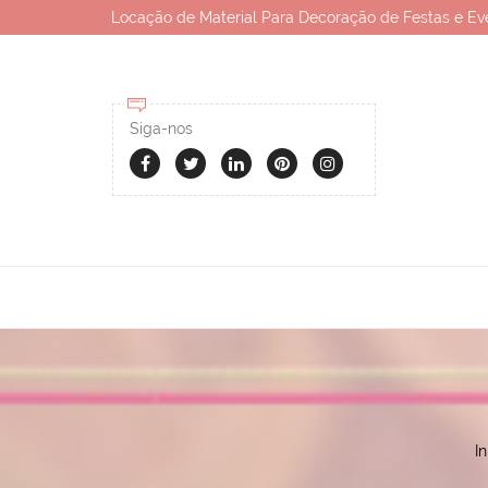
Locação de Material Para Decoração de Festas e Ev
Siga-nos
In