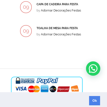
CAPA DE CADEIRA PARA FESTA
BOLO
09
09
by
Adornar Decorações Festas
by
Ad
DEZ
DEZ
TOALHA DE MESA PARA FESTA
BOLO
09
09
by
Adornar Decorações Festas
by
Ad
DEZ
DEZ
Ok