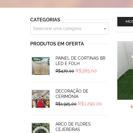
CATEGORIAS
MOS
Selecione uma categoria
PRODUTOS EM OFERTA
PAINEL DE CORTINAS BR
LED E FOLH
Original
Current
R$
385,00
R$
470,00
price
price
was:
is:
R$470,00.
R$385,00.
DECORAÇÃO DE
CERIMÔNIA
Original
Current
R$
1.290,00
R$
1.925,00
price
price
was:
is:
R$1.925,00.
R$1.290,00.
ARCO DE FLORES
CEJEREIRAS