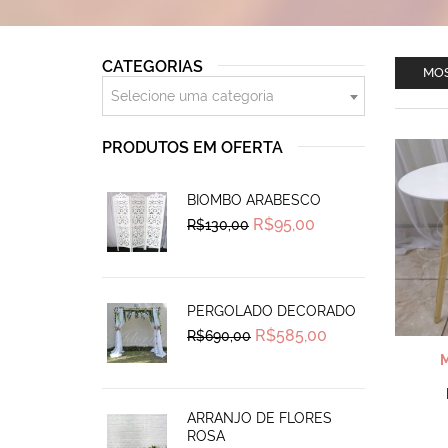
CATEGORIAS
MOS
Selecione uma categoria
PRODUTOS EM OFERTA
BIOMBO ARABESCO
Original
Current
R$
95,00
R$
130,00
price
price
was:
is:
R$130,00.
R$95,00.
PERGOLADO DECORADO
Original
Current
R$
585,00
R$
690,00
price
price
was:
is:
R$690,00.
R$585,00.
ARRANJO DE FLORES
ROSA