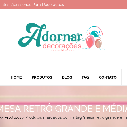
entos, Acessórios Para Decorações
HOME
PRODUTOS
BLOG
FAQ
CONTATO
MESA RETRÔ GRANDE E MÉDI
o
/
Produtos
/
Produtos marcados com a tag “mesa retrô grande e m