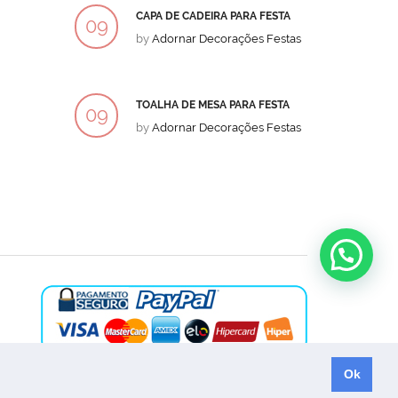
CAPA DE CADEIRA PARA FESTA
BOLO
09
09
by
Adornar Decorações Festas
by
Ad
DEZ
DEZ
TOALHA DE MESA PARA FESTA
BOLO
09
09
by
Adornar Decorações Festas
by
Ad
DEZ
DEZ
Ok