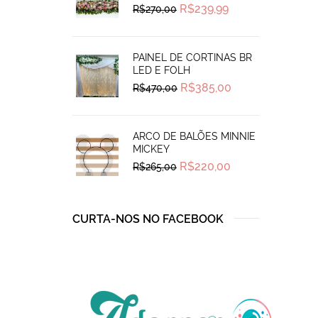
Original
Current
R$
239,99
R$
270,00
price
price
was:
is:
R$270,00.
R$239,99.
PAINEL DE CORTINAS BR
LED E FOLH
Original
Current
R$
385,00
R$
470,00
price
price
was:
is:
R$470,00.
R$385,00.
ARCO DE BALÕES MINNIE
MICKEY
Original
Current
R$
220,00
R$
265,00
price
price
was:
is:
R$265,00.
R$220,00.
CURTA-NOS NO FACEBOOK