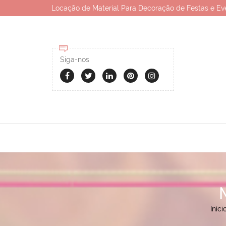
Locação de Material Para Decoração de Festas e Ev
Siga-nos
Iníci