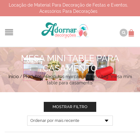
Locação de Material Para Decoração de Festas e Eventos,
Acessórios Para Decorações
MESA MINI TABLE PARA
CASAMENTO
Início
/
Produtos
/
Produtos marcados com a tag “mesa mini
table para casamento”
MOSTRAR FILTRO