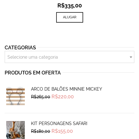
R$
335,00
ALUGAR
CATEGORIAS
Selecione uma categoria
PRODUTOS EM OFERTA
ARCO DE BALÕES MINNIE MICKEY
Original
Current
R$
220,00
R$
265,00
price
price
was:
is:
R$265,00.
R$220,00.
KIT PERSONAGENS SAFARI
Original
Current
R$
155,00
R$
180,00
price
price