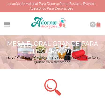
Locação de Material Para Decoração de Festas e Eventos,
Acessórios Para Decorações
MESA FLORAL GRANDE PARA
DECORAÇÃO
Início
/
Produtos
/
Produtos marcados com a tag “mesa floral
grande para decoração”