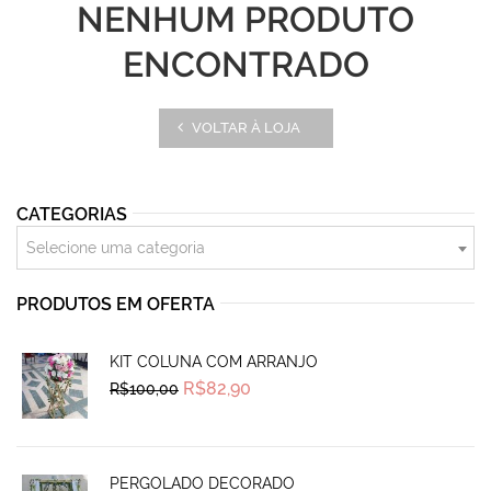
NENHUM PRODUTO
ENCONTRADO
VOLTAR À LOJA
CATEGORIAS
Selecione uma categoria
PRODUTOS EM OFERTA
KIT COLUNA COM ARRANJO
Original
Current
R$
82,90
R$
100,00
price
price
was:
is:
R$100,00.
R$82,90.
PERGOLADO DECORADO