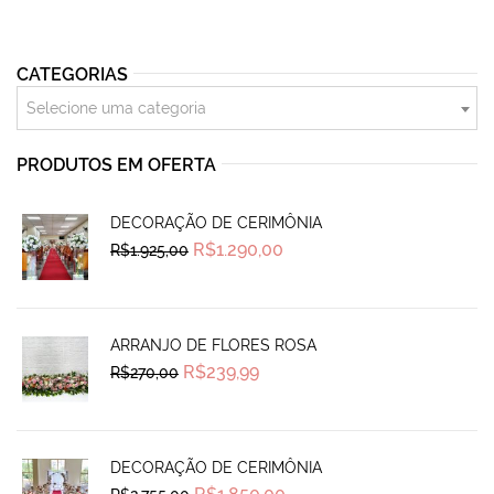
CATEGORIAS
Selecione uma categoria
PRODUTOS EM OFERTA
DECORAÇÃO DE CERIMÔNIA
Original
Current
R$
1.290,00
R$
1.925,00
price
price
was:
is:
R$1.925,00.
R$1.290,00.
ARRANJO DE FLORES ROSA
Original
Current
R$
239,99
R$
270,00
price
price
was:
is:
R$270,00.
R$239,99.
DECORAÇÃO DE CERIMÔNIA
Original
Current