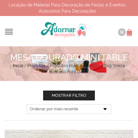
Locação de Material Para Decoração de Festas e Eventos,
Acessórios Para Decorações
MESA DOURADO MINI TABLE
Início
/
Produtos
/
Produtos marcados com a tag “mesa
dourado mini table”
MOSTRAR FILTRO