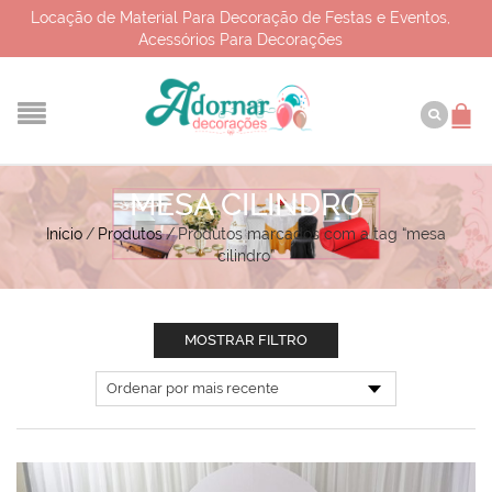
Locação de Material Para Decoração de Festas e Eventos,
Acessórios Para Decorações
MESA CILINDRO
Início
/
Produtos
/
Produtos marcados com a tag “mesa
cilindro”
MOSTRAR FILTRO