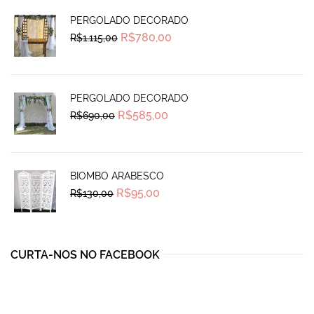
PERGOLADO DECORADO
Original
Current
R$
780,00
R$
1.115,00
price
price
was:
is:
R$1.115,00.
R$780,00.
PERGOLADO DECORADO
Original
Current
R$
585,00
R$
690,00
price
price
was:
is:
R$690,00.
R$585,00.
BIOMBO ARABESCO
Original
Current
R$
95,00
R$
130,00
price
price
was:
is:
R$130,00.
R$95,00.
CURTA-NOS NO FACEBOOK