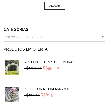
ALUGAR
CATEGORIAS
Selecione uma categoria
PRODUTOS EM OFERTA
ARCO DE FLORES CEJEREIRAS
Original
Current
R$
990,00
R$
1.250,00
price
price
was:
is:
R$1.250,00.
R$990,00.
KIT COLUNA COM ARRANJO
Original
Current
R$
82,90
R$
100,00
price
price
was:
is:
R$100,00.
R$82,90.