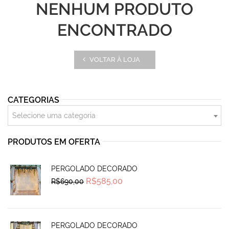
NENHUM PRODUTO
ENCONTRADO
VOLTAR À LOJA
CATEGORIAS
Selecione uma categoria
PRODUTOS EM OFERTA
PERGOLADO DECORADO
Original
Current
R$
585,00
R$
690,00
price
price
was:
is:
R$690,00.
R$585,00.
PERGOLADO DECORADO