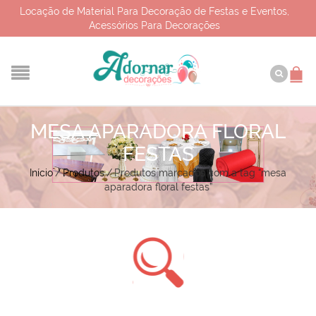
Locação de Material Para Decoração de Festas e Eventos,
Acessórios Para Decorações
MESA APARADORA FLORAL
FESTAS
Início
/
Produtos
/
Produtos marcados com a tag “mesa
aparadora floral festas”