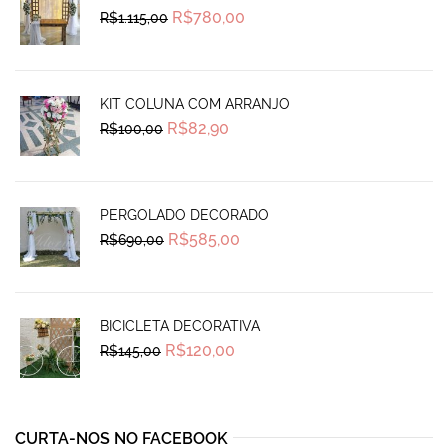
Original
Current
R$
780,00
R$
1.115,00
price
price
was:
is:
R$1.115,00.
R$780,00.
KIT COLUNA COM ARRANJO
Original
Current
R$
82,90
R$
100,00
price
price
was:
is:
R$100,00.
R$82,90.
PERGOLADO DECORADO
Original
Current
R$
585,00
R$
690,00
price
price
was:
is:
R$690,00.
R$585,00.
BICICLETA DECORATIVA
Original
Current
R$
120,00
R$
145,00
price
price
was:
is:
R$145,00.
R$120,00.
CURTA-NOS NO FACEBOOK