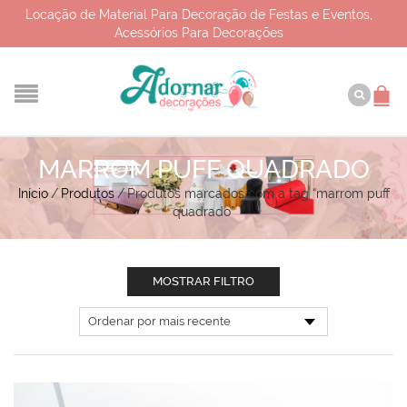
Locação de Material Para Decoração de Festas e Eventos,
Acessórios Para Decorações
MARROM PUFF QUADRADO
Início
/
Produtos
/
Produtos marcados com a tag “marrom puff
quadrado”
MOSTRAR FILTRO