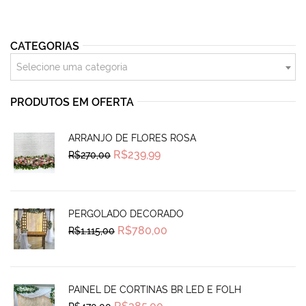
CATEGORIAS
Selecione uma categoria
PRODUTOS EM OFERTA
ARRANJO DE FLORES ROSA
Original
Current
R$
239,99
R$
270,00
price
price
was:
is:
R$270,00.
R$239,99.
PERGOLADO DECORADO
Original
Current
R$
780,00
R$
1.115,00
price
price
was:
is:
R$1.115,00.
R$780,00.
PAINEL DE CORTINAS BR LED E FOLH
Original
Current