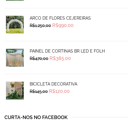
was:
is:
R$90,50.
R$74,99.
ARCO DE FLORES CEJEREIRAS
Original
Current
R$
990,00
R$
1.250,00
price
price
was:
is:
R$1.250,00.
R$990,00.
PAINEL DE CORTINAS BR LED E FOLH
Original
Current
R$
385,00
R$
470,00
price
price
was:
is:
R$470,00.
R$385,00.
BICICLETA DECORATIVA
Original
Current
R$
120,00
R$
145,00
price
price
was:
is:
R$145,00.
R$120,00.
CURTA-NOS NO FACEBOOK