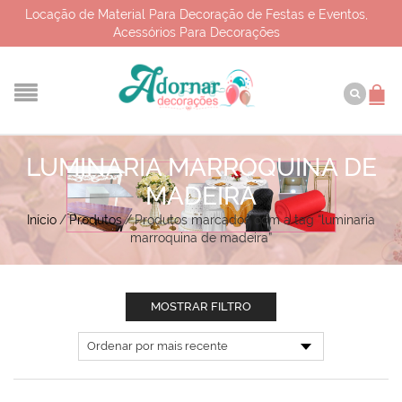
Locação de Material Para Decoração de Festas e Eventos,
Acessórios Para Decorações
LUMINARIA MARROQUINA DE
MADEIRA
Início
/
Produtos
/
Produtos marcados com a tag “luminaria
marroquina de madeira”
MOSTRAR FILTRO