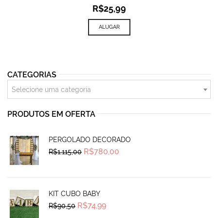
R$
25,99
ALUGAR
CATEGORIAS
Selecione uma categoria
PRODUTOS EM OFERTA
PERGOLADO DECORADO
Original
Current
R$
780,00
R$
1.115,00
price
price
was:
is:
R$1.115,00.
R$780,00.
KIT CUBO BABY
Original
Current
R$
74,99
R$
90,50
price
price