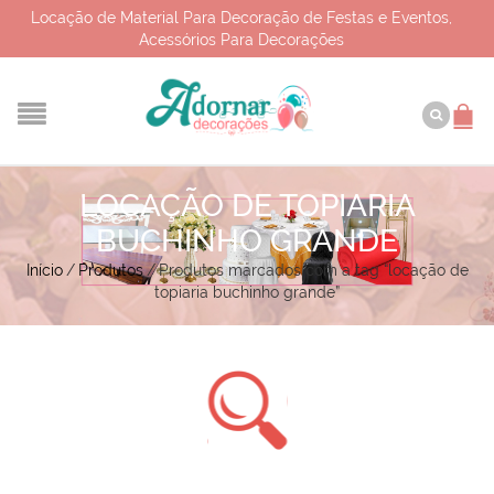
Locação de Material Para Decoração de Festas e Eventos,
Acessórios Para Decorações
LOCAÇÃO DE TOPIARIA
BUCHINHO GRANDE
Início
/
Produtos
/
Produtos marcados com a tag “locação de
topiaria buchinho grande”