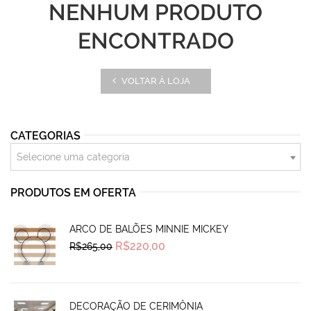
NENHUM PRODUTO
ENCONTRADO
VOLTAR À LOJA
CATEGORIAS
Selecione uma categoria
PRODUTOS EM OFERTA
ARCO DE BALÕES MINNIE MICKEY
Original
Current
R$
220,00
R$
265,00
price
price
was:
is:
R$265,00.
R$220,00.
DECORAÇÃO DE CERIMÔNIA