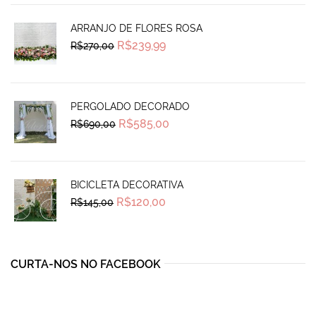
ARRANJO DE FLORES ROSA
Original
Current
R$
239,99
R$
270,00
price
price
was:
is:
R$270,00.
R$239,99.
PERGOLADO DECORADO
Original
Current
R$
585,00
R$
690,00
price
price
was:
is:
R$690,00.
R$585,00.
BICICLETA DECORATIVA
Original
Current
R$
120,00
R$
145,00
price
price
was:
is:
R$145,00.
R$120,00.
CURTA-NOS NO FACEBOOK