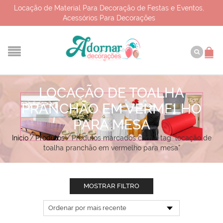
Locação de Material Para Decoração de Festas e Eventos,
Acessórios Para Decorações
LOCAÇÃO DE TOALHA
PRANCHÃO EM VERMELHO
PARA MESA
Início
/
Produtos
/
Produtos marcados com a tag “locação de
toalha pranchão em vermelho para mesa”
MOSTRAR FILTRO