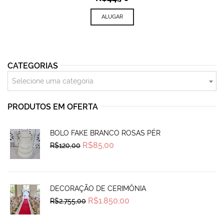
ALUGAR
CATEGORIAS
Selecione uma categoria
PRODUTOS EM OFERTA
BOLO FAKE BRANCO ROSAS PÉR
Original
Current
R$
85,00
R$
120,00
price
price
was:
is:
R$120,00.
R$85,00.
DECORAÇÃO DE CERIMÔNIA
Original
Current
R$
1.850,00
R$
2.755,00
price
price
was:
is:
R$2.755,00.
R$1.850,00.