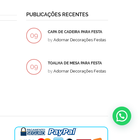
PUBLICAÇÕES RECENTES
CAPA DE CADEIRA PARA FESTA
BOLO
09
09
by
Adornar Decorações Festas
by
Ad
DEZ
DEZ
TOALHA DE MESA PARA FESTA
BOLO
09
09
by
Adornar Decorações Festas
by
Ad
DEZ
DEZ