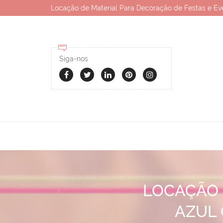
Locação de Material Para Decoração de Festas e Ev
Siga-nos
LOCAÇÃO 
AZUL