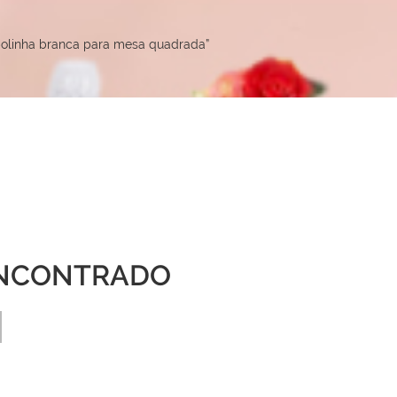
bolinha branca para mesa quadrada”
NCONTRADO