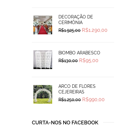
was:
is:
R$180,00.
R$155,00.
DECORAÇÃO DE
CERIMÔNIA
Original
Current
R$
1.290,00
R$
1.925,00
price
price
was:
is:
R$1.925,00.
R$1.290,00.
BIOMBO ARABESCO
Original
Current
R$
95,00
R$
130,00
price
price
was:
is:
R$130,00.
R$95,00.
ARCO DE FLORES
CEJEREIRAS
Original
Current
R$
990,00
R$
1.250,00
price
price
was:
is:
R$1.250,00.
R$990,00.
CURTA-NOS NO FACEBOOK