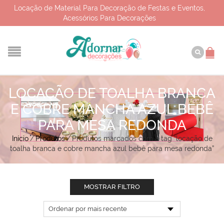
Locação de Material Para Decoração de Festas e Eventos,
Acessórios Para Decorações
LOCAÇÃO DE TOALHA BRANCA
E COBRE MANCHA AZUL BEBÊ
PARA MESA REDONDA
Início
/
Produtos
/
Produtos marcados com a tag “locação de
toalha branca e cobre mancha azul bebê para mesa redonda”
MOSTRAR FILTRO