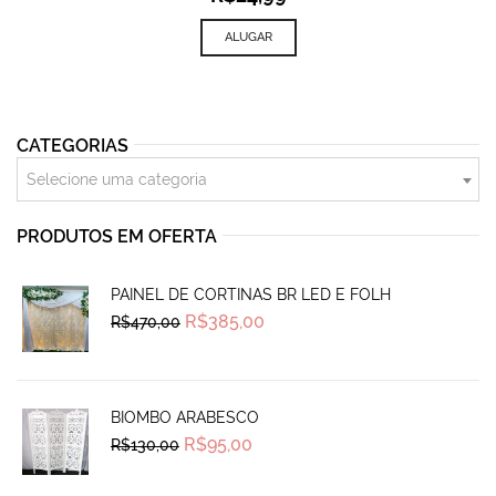
ALUGAR
CATEGORIAS
Selecione uma categoria
PRODUTOS EM OFERTA
PAINEL DE CORTINAS BR LED E FOLH
Original
Current
R$
385,00
R$
470,00
price
price
was:
is:
R$470,00.
R$385,00.
BIOMBO ARABESCO
Original
Current
R$
95,00
R$
130,00
price
price
was:
is:
R$130,00.
R$95,00.