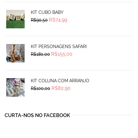
KIT CUBO BABY
Original
Current
R$
74,99
R$
90,50
price
price
was:
is:
R$90,50.
R$74,99.
KIT PERSONAGENS SAFARI
Original
Current
R$
155,00
R$
180,00
price
price
was:
is:
R$180,00.
R$155,00.
KIT COLUNA COM ARRANJO
Original
Current
R$
82,90
R$
100,00
price
price
was:
is:
R$100,00.
R$82,90.
CURTA-NOS NO FACEBOOK