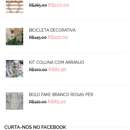
Original
Current
R$
220,00
R$
265,00
price
price
was:
is:
R$265,00.
R$220,00.
BICICLETA DECORATIVA
Original
Current
R$
120,00
R$
145,00
price
price
was:
is:
R$145,00.
R$120,00.
KIT COLUNA COM ARRANJO
Original
Current
R$
82,90
R$
100,00
price
price
was:
is:
R$100,00.
R$82,90.
BOLO FAKE BRANCO ROSAS PÉR
Original
Current
R$
85,00
R$
120,00
price
price
was:
is:
R$120,00.
R$85,00.
CURTA-NOS NO FACEBOOK