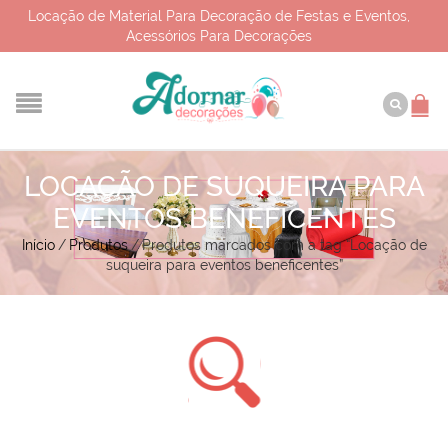
Locação de Material Para Decoração de Festas e Eventos,
Acessórios Para Decorações
LOCAÇÃO DE SUQUEIRA PARA
EVENTOS BENEFICENTES
Início
/
Produtos
/
Produtos marcados com a tag “Locação de
suqueira para eventos beneficentes”