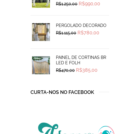
Original
Current
R$
990,00
R$
1.250,00
price
price
was:
is:
R$1.250,00.
R$990,00.
PERGOLADO DECORADO
Original
Current
R$
780,00
R$
1.115,00
price
price
was:
is:
R$1.115,00.
R$780,00.
PAINEL DE CORTINAS BR
LED E FOLH
Original
Current
R$
385,00
R$
470,00
price
price
was:
is:
R$470,00.
R$385,00.
CURTA-NOS NO FACEBOOK