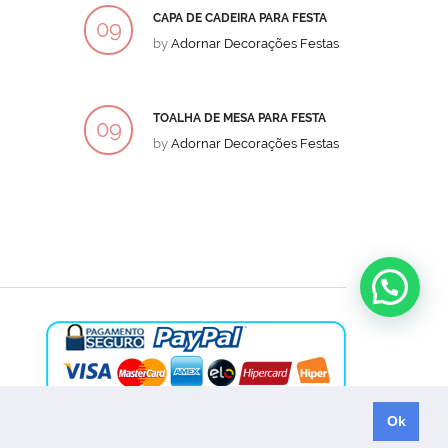
CAPA DE CADEIRA PARA FESTA
BOLO
09
09
by
Adornar Decorações Festas
by
Ad
DEZ
DEZ
TOALHA DE MESA PARA FESTA
BOLO
09
09
by
Adornar Decorações Festas
by
Ad
DEZ
DEZ
Ok