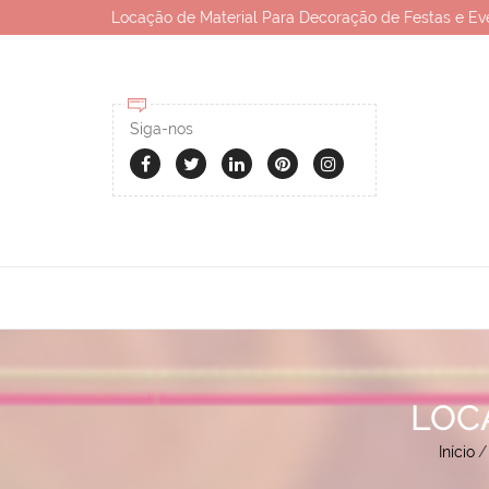
Locação de Material Para Decoração de Festas e Ev
Siga-nos
LOC
Início
/