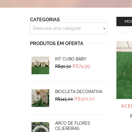
CATEGORIAS
MOS
Selecione uma categoria
PRODUTOS EM OFERTA
KIT CUBO BABY
Original
Current
R$
74,99
R$
90,50
price
price
was:
is:
R$90,50.
R$74,99.
BICICLETA DECORATIVA
Original
Current
R$
120,00
R$
145,00
price
price
ACE
was:
is:
R$145,00.
R$120,00.
ARCO DE FLORES
CEJEREIRAS