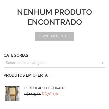
NENHUM PRODUTO
ENCONTRADO
VOLTAR À LOJA
CATEGORIAS
Selecione uma categoria
PRODUTOS EM OFERTA
PERGOLADO DECORADO
Original
Current
R$
780,00
R$
1.115,00
price
price
was:
is:
R$1.115,00.
R$780,00.