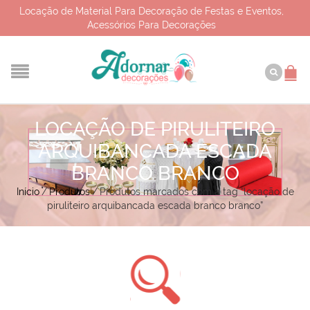
Locação de Material Para Decoração de Festas e Eventos,
Acessórios Para Decorações
LOCAÇÃO DE PIRULITEIRO
ARQUIBANCADA ESCADA
BRANCO BRANCO
Início
/
Produtos
/
Produtos marcados com a tag “locação de
piruliteiro arquibancada escada branco branco”