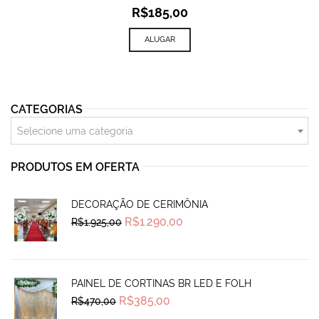
R$
185,00
ALUGAR
CATEGORIAS
Selecione uma categoria
PRODUTOS EM OFERTA
DECORAÇÃO DE CERIMÔNIA
Original
Current
R$
1.290,00
R$
1.925,00
price
price
was:
is:
R$1.925,00.
R$1.290,00.
PAINEL DE CORTINAS BR LED E FOLH
Original
Current
R$
385,00
R$
470,00
price
price