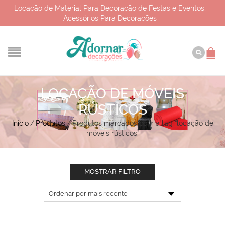
Locação de Material Para Decoração de Festas e Eventos,
Acessórios Para Decorações
LOCAÇÃO DE MÓVEIS
RÚSTICOS
Início
/
Produtos
/
Produtos marcados com a tag “locação de
móveis rústicos”
MOSTRAR FILTRO