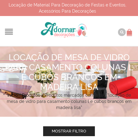
Locação de Material Para Decoração de Festas e Eventos,
Acessórios Para Decorações
LOCAÇÃO DE MESA DE VIDRO
PARA CASAMENTO COLUNAS L
E CUBOS BRANCOS EM
MADEIRA LISA
Início
/
Produtos
/
Produtos marcados com a tag “locação de
mesa de vidro para casamento colunas l e cubos brancos em
madeira lisa”
MOSTRAR FILTRO