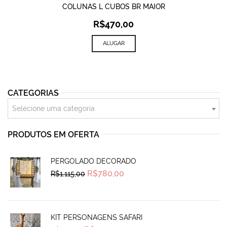
COLUNAS L CUBOS BR MAIOR
R$
470,00
ALUGAR
CATEGORIAS
Selecione uma categoria
PRODUTOS EM OFERTA
PERGOLADO DECORADO
Original
Current
R$
780,00
R$
1.115,00
price
price
was:
is:
R$1.115,00.
R$780,00.
KIT PERSONAGENS SAFARI