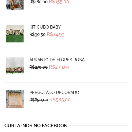
Original
Current
R$
155,00
R$
180,00
price
price
was:
is:
R$180,00.
R$155,00.
KIT CUBO BABY
Original
Current
R$
74,99
R$
90,50
price
price
was:
is:
R$90,50.
R$74,99.
ARRANJO DE FLORES ROSA
Original
Current
R$
239,99
R$
270,00
price
price
was:
is:
R$270,00.
R$239,99.
PERGOLADO DECORADO
Original
Current
R$
585,00
R$
690,00
price
price
was:
is:
R$690,00.
R$585,00.
CURTA-NOS NO FACEBOOK